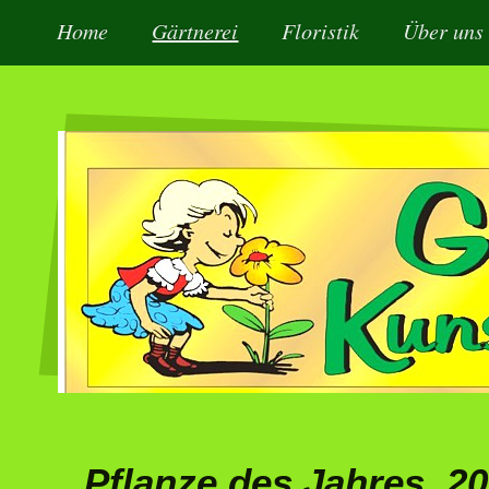
Home
Gärtnerei
Floristik
Über uns
Pflanze des Jahres 2