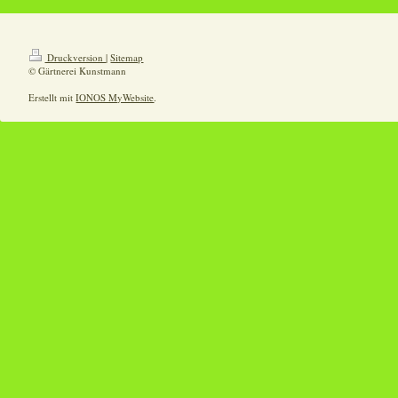
Druckversion
|
Sitemap
© Gärtnerei Kunstmann
Erstellt mit
IONOS MyWebsite
.