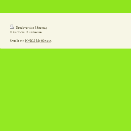
Druckversion
|
Sitemap
© Gärtnerei Kunstmann
Erstellt mit
IONOS MyWebsite
.