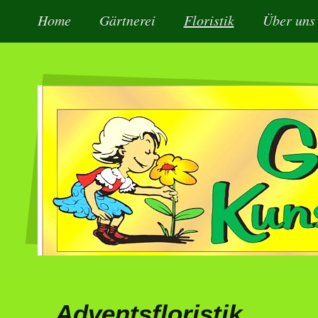
Home
Gärtnerei
Floristik
Über uns
Adventsfloristik