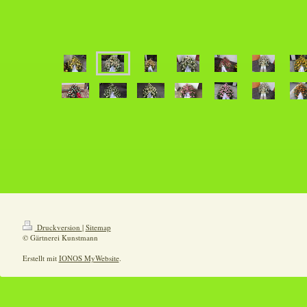
Druckversion
|
Sitemap
© Gärtnerei Kunstmann
Erstellt mit
IONOS MyWebsite
.