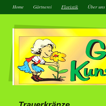
Home
Gärtnerei
Floristik
Über uns
Trauerkränze